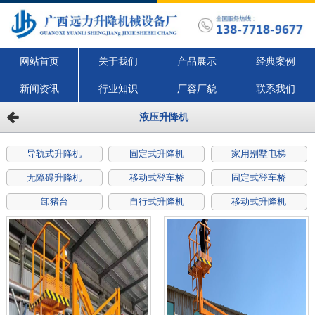
网站首页
关于我们
产品展示
经典案例
新闻资讯
行业知识
厂容厂貌
联系我们
液压升降机
导轨式升降机
固定式升降机
家用别墅电梯
无障碍升降机
移动式登车桥
固定式登车桥
卸猪台
自行式升降机
移动式升降机