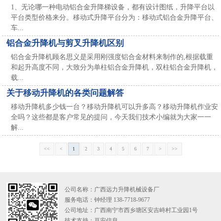
1、无论哪一种电动铝合金升降梯设备，都有设计图纸，升降平台以
平台类型价格来分。移动式升降平台分为：移动式铝合金升降平台、
车...
铝合金升降机与剪叉升降机区别
铝合金升降机顾名思义是采用刚强度铝合金材料来制作的,根据载重
和起升高度不同，大致分为单柱铝合金升降机，双柱铝合金升降机，
载...
关于移动升降机的各类问题解答
移动升降机多少钱一台？移动升降机可以升多高？移动升降机作业安
全吗？这些都是客户常见的提问，今天我们技术小编就为大家一一
解...
<<
<
1
2
3
4
5
6
7
>
>>
公司名称：广西远力升降机械设备厂
服务电话：钟经理 138-7718-9677
公司地址：广西南宁市西乡塘区安吉峙村工业园1号
技术支持：
亘安信息