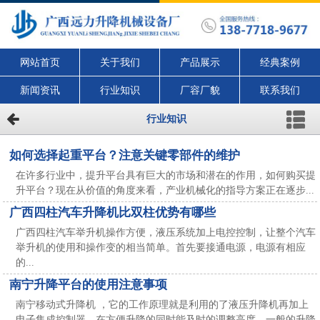
网站首页
关于我们
产品展示
经典案例
新闻资讯
行业知识
厂容厂貌
联系我们
行业知识
如何选择起重平台？注意关键零部件的维护
在许多行业中，提升平台具有巨大的市场和潜在的作用，如何购买提
升平台？现在从价值的角度来看，产业机械化的指导方案正在逐步...
广西四柱汽车升降机比双柱优势有哪些
广西四柱汽车举升机操作方便，液压系统加上电控控制，让整个汽车
举升机的使用和操作变的相当简单。首先要接通电源，电源有相应
的...
南宁升降平台的使用注意事项
南宁移动式升降机 ，它的工作原理就是利用的了液压升降机再加上
电子集成控制器。在方便升降的同时能及时的调整高度，一般的升降