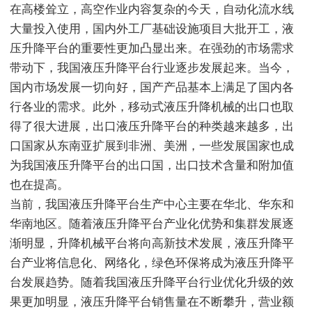
在高楼耸立，高空作业内容复杂的今天，自动化流水线
大量投入使用，国内外工厂基础设施项目大批开工，液
压升降平台的重要性更加凸显出来。在强劲的市场需求
带动下，我国液压升降平台行业逐步发展起来。当今，
国内市场发展一切向好，国产产品基本上满足了国内各
行各业的需求。此外，移动式液压升降机械的出口也取
得了很大进展，出口液压升降平台的种类越来越多，出
口国家从东南亚扩展到非洲、美洲，一些发展国家也成
为我国液压升降平台的出口国，出口技术含量和附加值
也在提高。
当前，我国液压升降平台生产中心主要在华北、华东和
华南地区。随着液压升降平台产业化优势和集群发展逐
渐明显，升降机械平台将向高新技术发展，液压升降平
台产业将信息化、网络化，绿色环保将成为液压升降平
台发展趋势。随着我国液压升降平台行业优化升级的效
果更加明显，液压升降平台销售量在不断攀升，营业额